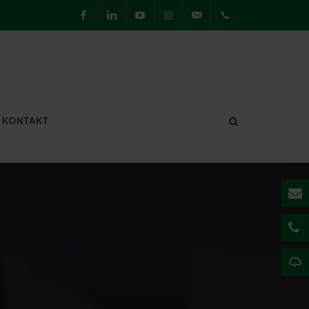
Facebook
LinkedIn
Youtube
Instagram
willkommen@securiton.de
Hauptsitz
Achern
+49 7841
KONTAKT
6223-0