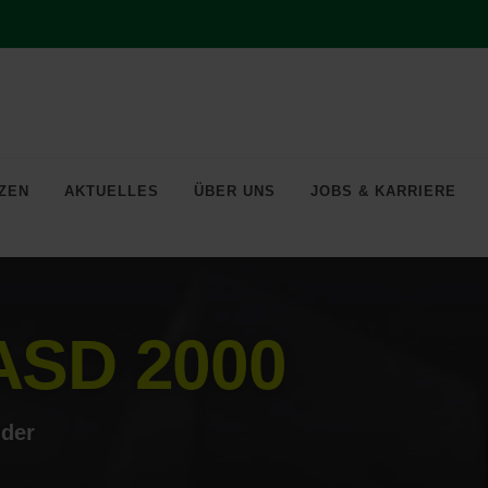
ZEN
AKTUELLES
ÜBER UNS
JOBS & KARRIERE
arm- und Sicherheitssysteme.
ASD 2000
lder