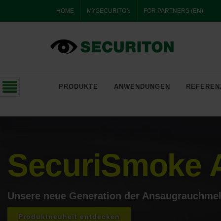
HOME
MYSECURITON
FOR PARTNERS (EN)
SERVICEPORTAL
SPECIAL
SOLUTIONS
PRODUKTE
ANWENDUNGEN
REFEREN
Ihr Partner für intelligente Al
SecuriSmoke 
Unsere neue Generation der Ansaugrauchme
Produktneuheit entdecken