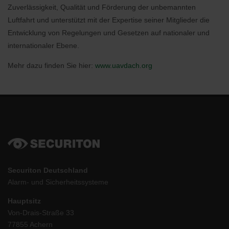
Zuverlässigkeit, Qualität und Förderung der unbemannten
Luftfahrt und unterstützt mit der Expertise seiner Mitglieder die
Entwicklung von Regelungen und Gesetzen auf nationaler und
internationaler Ebene.
Mehr dazu finden Sie hier:
www.uavdach.org
Securiton Deutschland
Alarm- und Sicherheitssysteme
Hauptsitz
Von-Drais-Straße 33
77855 Achern