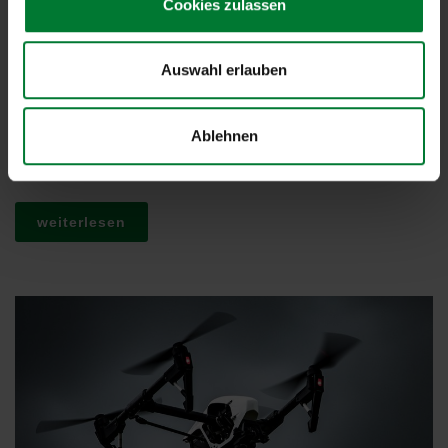
Cookies zulassen
Auswahl erlauben
Tragbar.
SecuriDrone Companion
ist als autarke Einheit Ihr zuverlässiger
Ablehnen
Begleiter und visualisiert mittels App Drohnen im Radius von bis
zu 2 Kilometern.
weiterlesen