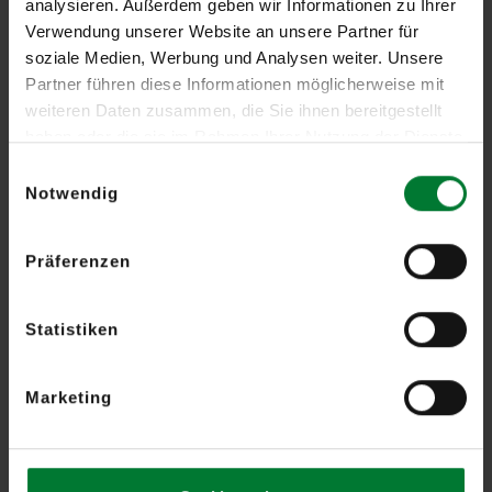
analysieren. Außerdem geben wir Informationen zu Ihrer
Verwendung unserer Website an unsere Partner für
soziale Medien, Werbung und Analysen weiter. Unsere
Mobil.
Partner führen diese Informationen möglicherweise mit
SecuriDrone Fortress Go
schützt Ihr temporäres Einsatzumfeld.
weiteren Daten zusammen, die Sie ihnen bereitgestellt
Die Lösung bietet als mobile Einheit eine schnelle Installation und
haben oder die sie im Rahmen Ihrer Nutzung der Dienste
Inbetriebnahme.
gesammelt haben.
Einwilligungsauswahl
Notwendig
weiterlesen
Präferenzen
Statistiken
Marketing