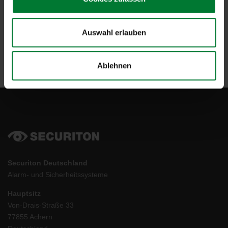
Kontaktformular
Auswahl erlauben
Ablehnen
Securiton Deutschland
Alarm- und Sicherheitssysteme
Hauptsitz
Von-Drais-Straße 33
77855 Achern