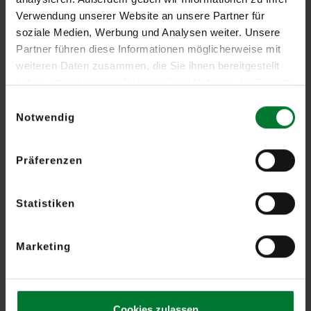
Verwendung unserer Website an unsere Partner für
soziale Medien, Werbung und Analysen weiter. Unsere
Partner führen diese Informationen möglicherweise mit
weiteren Daten zusammen, die Sie ihnen bereitgestellt
haben oder die sie im Rahmen Ihrer Nutzung der Dienste
gesammelt haben.
Einwilligungsauswahl
Kapitel 20 | Drohnenabwehranwendungen
Notwendig
Systemlösungen im Überblick
SecuriDrone Fortress »
Präferenzen
SecuriDrone Fortress Go »
SecuriDrone Companion »
Statistiken
Marketing
Weitere Informationen
Treten Sie mit uns in Kontakt
Cookies zulassen