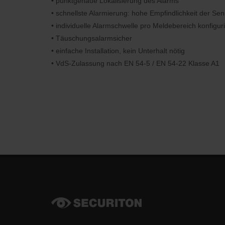
• punktgenaue Lokalisierung des Alarms
• schnellste Alarmierung: hohe Empfindlichkeit der Se
• individuelle Alarmschwelle pro Meldebereich konfigur
• Täuschungsalarmsicher
• einfache Installation, kein Unterhalt nötig
• VdS-Zulassung nach EN 54-5 / EN 54-22 Klasse A1