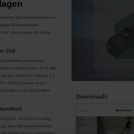
lagen
chweren die Branddetektion in
örmigen Wärmemelder
n und überzeugen mit hoher
r Zeit
pfindliche adressierte
ammiert werden kann. Auch der
sung der Sensoren beträgt 0,1
. Pro Kabel können sogar
hwellen und individuellen
Downloads
reundlich
wischen -55 und kurzzeitig
rmung, dem flammhemmenden
nd die Kabel immun gegenüber