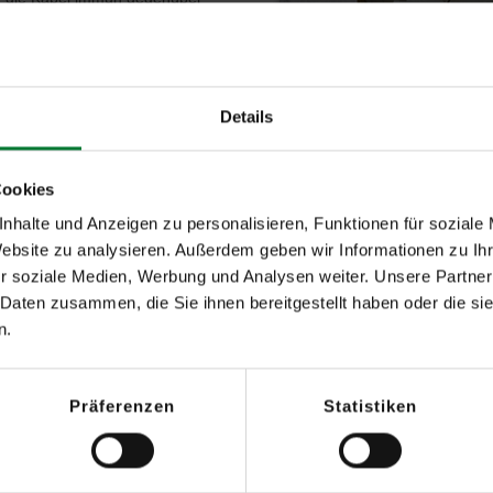
die Programmierung und die
ise. SecuriHeat LIST
Auswerteeinheit oder am PC und
Details
heit
 20 garantiert maximale
Cookies
rwacht Strecken von bis zu 3200
nhalte und Anzeigen zu personalisieren, Funktionen für soziale
Prospekt LIST
 Sensorkabel SEC 15 wird vor
Website zu analysieren. Außerdem geben wir Informationen zu I
ungsflächen eingesetzt.
r soziale Medien, Werbung und Analysen weiter. Unsere Partner
 Daten zusammen, die Sie ihnen bereitgestellt haben oder die s
n.
Präferenzen
Statistiken