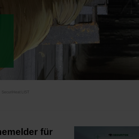
SecuriHeat LIST
memelder für