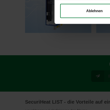
Ablehnen
SecuriHeat LIST - die Vorteile auf e