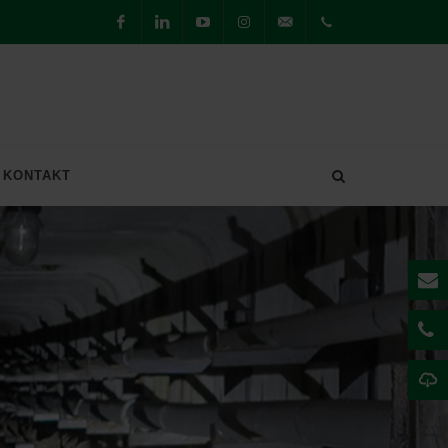
Facebook
LinkedIn
Youtube
Instagram
willkommen@securiton.de
Hauptsitz
Achern
+49 7841
KONTAKT
6223-0