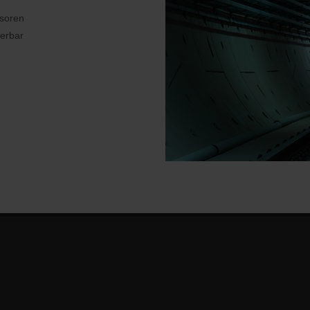
nsoren
ierbar