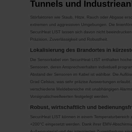
Tunnels und Industriean
Störfaktoren wie Staub, Hitze, Rauch oder Abgase ers
extremen und aggressiven Umgebungen. Die linienf
SecuriHeat LIST lassen sich davon nicht beeindrucke
Präzision, Zuverlässigkeit und Robustheit.
Lokalisierung des Brandortes in kürzeste
Die Sensorkabel von SecuriHeat LIST enthalten hochem
Sensoren, deren Ansprechverhalten individuell progr
Abstand der Sensoren im Kabel ist wählbar. Die Auflö
Grad Celsius, was sehr präzise Auswertungen erlaubt
verschiedene Meldebereiche mit unabhängigen Alarmsc
Vorsignalschwellwerten festgelegt werden.
Robust, wirtschaftlich und bedienungsf
SecuriHeat LIST können in einem Temperaturbereich z
+200°C eingesetzt werden. Dank ihrer EMV-Abschi
Außenmaterial und der integrierten Zugentlastung si