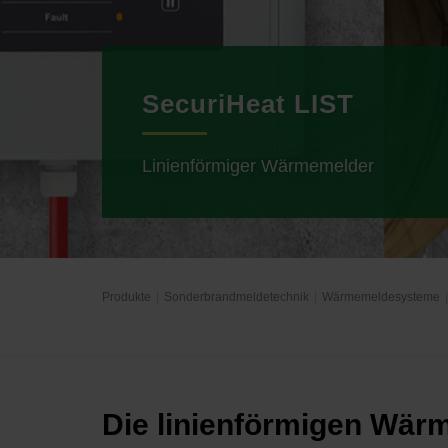
SecuriHeat LIST
Linienförmiger Wärmemelder
Produkte
Sonderbrandmeldetechnik
Wärmemeldesysteme
Die linienförmigen Wär