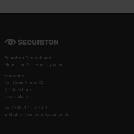
Securiton Deutschland
Alarm- und Sicherheitssysteme
Hauptsitz
Von-Drais-Straße 33
77855 Achern
Deutschland
Tel.:
+49 7841 6223-0
E-Mail:
willkommen@securiton.de