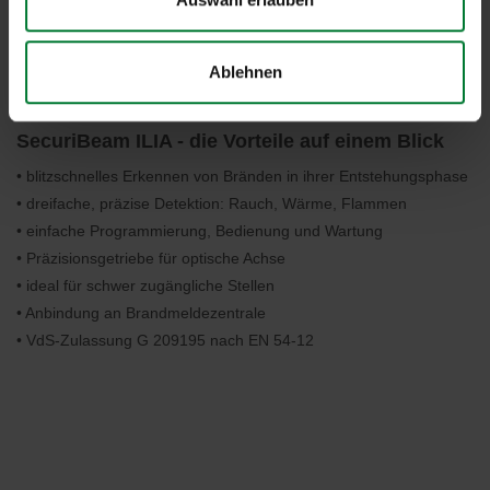
Ablehnen
SecuriBeam ILIA - die Vorteile auf einem Blick
• blitzschnelles Erkennen von Bränden in ihrer Entstehungsphase
• dreifache, präzise Detektion: Rauch, Wärme, Flammen
• einfache Programmierung, Bedienung und Wartung
• Präzisionsgetriebe für optische Achse
• ideal für schwer zugängliche Stellen
• Anbindung an Brandmeldezentrale
• VdS-Zulassung G 209195 nach EN 54-12