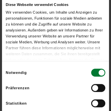
537X, welche Rauch und Wärme gleichzeitig erkennen.
Diese Webseite verwendet Cookies
Erfahren Sie mehr – den ausführlichen Bericht finden Sie im
Wir verwenden Cookies, um Inhalte und Anzeigen zu
Dokument anbei.
personalisieren, Funktionen für soziale Medien anbieten
zu können und die Zugriffe auf unsere Website zu
analysieren. Außerdem geben wir Informationen zu Ihrer
Verwendung unserer Website an unsere Partner für
Zur Referenzübersicht
soziale Medien, Werbung und Analysen weiter. Unsere
Partner führen diese Informationen möglicherweise mit
Verwendete Produkte
weiteren Daten zusammen, die Sie ihnen bereitgestellt
haben oder die sie im Rahmen Ihrer Nutzung der Dienste
Brandmeldesystem SecuriFire 2000
gesammelt haben.
Einwilligungsauswahl
Notwendig
Brandmedesystem SeucriFire 500
Präferenzen
Mehrfachsensormelder SecuriStar
Statistiken
Downloads