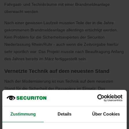
Fahrgast- und Technikräume mit einer Brandmeldeanlage
überwacht werden.
Nach einer gewissen Laufzeit mussten Teile der in die Jahre
gekommenen Brandmeldeanlage allerdings ertüchtigt werden.
Kein Problem für die Sicherheitsexperten der Securiton
Niederlassung Rhein/Ruhr - auch wenn die Zeitvorgabe hierfür
sehr sportlich war. Das Projekt musste nach Beauftragung Anfang
des Jahres bereits im März fertiggestellt sein.
Vernetzte Technik auf dem neuesten Stand
Nach der Modernisierung ist nun Technik auf dem neuesten
Stand für die Sicherheit der Passagiere im Einsatz: Das
Brandmeldesystem SecuriFire sorgt für eine zuverlässige
Brandmeldung bei der Hochbahn und die Mitarbeiter in der
Leitstelle haben dank Vernetzung per Glasfaser alles im Blick. Die
Zustimmung
Details
Über Cookies
Branddetektion in den Fahrgast- und Technikräumen
übernehmen die kombinierten Brandmelder SecuriStar MCD