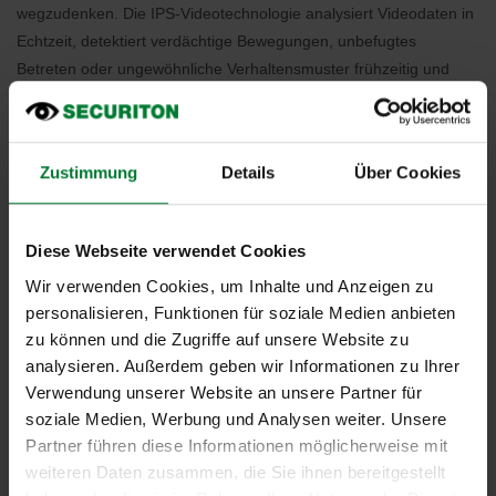
wegzudenken. Die IPS-Videotechnologie analysiert Videodaten in
Echtzeit, detektiert verdächtige Bewegungen, unbefugtes
Betreten oder ungewöhnliche Verhaltensmuster frühzeitig und
alarmiert zuverlässig, bevor eine Situation eskaliert.
Beispielsweise erkennt die Videoanalyse
IPS Loitering Detection
,
bereits seit 2016 verfügbar, Personen und Fahrzeuge, die lange
Zustimmung
Details
Über Cookies
verweilen und möglicherweise ein Objekt auskundschaften.
Preise und Auszeichnungen für 60 Jahre Erfolgsgeschichte
Diese Webseite verwendet Cookies
Zahlreiche Preise flankieren die jüngere
Wir verwenden Cookies, um Inhalte und Anzeigen zu
Unternehmensgeschichte, etwa 2020 der Benchmark Innovation
personalisieren, Funktionen für soziale Medien anbieten
Award für die Videoanalyse
IPS Critical Infrastructure Protection
zu können und die Zugriffe auf unsere Website zu
zur Sicherung kritischer Infrastrukturen. Zu dieser Zeit beginnt
analysieren. Außerdem geben wir Informationen zu Ihrer
das Entwicklungsteam in München auch, weitere Klassifikatoren
Verwendung unserer Website an unsere Partner für
und neuronale Netze einzusetzen. Nur ein Jahr später kommt
IPS
soziale Medien, Werbung und Analysen weiter. Unsere
NextGen VideoAnalytics
auf den Markt, ein Paket mit
Partner führen diese Informationen möglicherweise mit
kombinierten Analysen, das seitdem mit einem neuen Kunden-
weiteren Daten zusammen, die Sie ihnen bereitgestellt
Client verfügbar ist. Dafür gewinnt IPS den GIT Sicherheit Award