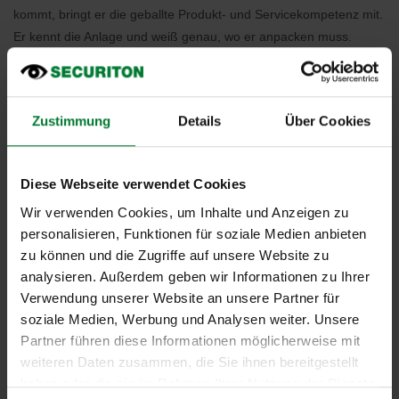
kommt, bringt er die geballte Produkt- und Servicekompetenz mit.
Er kennt die Anlage und weiß genau, wo er anpacken muss.
Wie würden Sie die Zusammenarbeit beschreiben?
Es ist ein großer Vorteil, direkt mit dem Hersteller
Zustimmung
Details
Über Cookies
zusammenarbeiten zu können, da ich alle Informationen, die ich
benötige, aus erster Hand bekomme. Die laufenden Projekte
haben gezeigt, dass ich einfach zum Telefonhörer greifen kann,
Diese Webseite verwendet Cookies
mein fester Ansprechpartner meine Anliegen versteht und
Wir verwenden Cookies, um Inhalte und Anzeigen zu
gemeinsam Lösungen erarbeitet werden. Bisher konnte Securiton
personalisieren, Funktionen für soziale Medien anbieten
alle Anwendungsfälle lösen - und das waren keine kleinen
zu können und die Zugriffe auf unsere Website zu
Projekte.
analysieren. Außerdem geben wir Informationen zu Ihrer
Es ist sehr viel wert einen Dienstleister zu haben, der sowohl
Verwendung unserer Website an unsere Partner für
soziale Medien, Werbung und Analysen weiter. Unsere
Hersteller als auch Errichter ist.
Partner führen diese Informationen möglicherweise mit
Zum Referenzbericht
weiteren Daten zusammen, die Sie ihnen bereitgestellt
haben oder die sie im Rahmen Ihrer Nutzung der Dienste