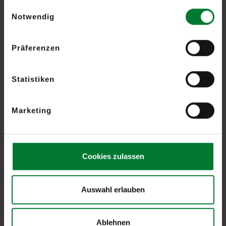
gesammelt haben.
Zurück
Einwilligungsauswahl
Notwendig
Präferenzen
Statistiken
Das könnte Sie auch noch interessieren
Marketing
Cookies zulassen
Auswahl erlauben
Ablehnen