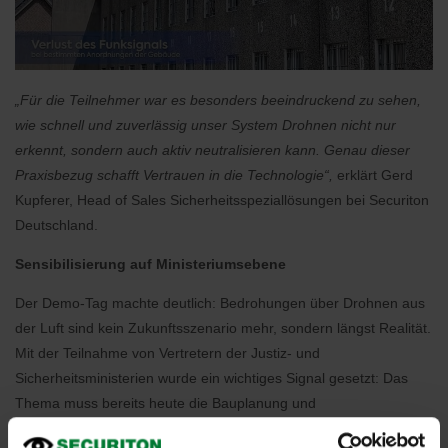
„Für die Teilnehmer war es besonders beeindruckend zu sehen,
wie schnell und zuverlässig unser System Drohnen nicht nur
erkennt, sondern auch aktiv neutralisieren kann. Genau dieser
Praxisbezug schafft Vertrauen in die Technologie“,
erklärt Gerd
Kupferer, Head of Sales Sicherheitsspeziallösungen bei Securiton
Deutschland.
Sensibilisierung auf Ministeriumsebene
Der Demo-Tag machte deutlich: Bedrohungen über Drohnen aus
der Luft sind kein Zukunftsszenario mehr, sondern längst Realität.
Mit der Teilnahme von Vertretern der Justiz- und
Sicherheitsministerien wurde ein wichtiges Signal gesetzt: Das
Thema muss bereits heute die Bauplanung und
Sicherheitsarchitektur von Justizvollzugsanstalten und allgemein