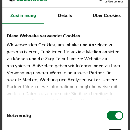
von kritischen Infrastrukturen (KRITIS) maßgeblich beeinflussen.
Nur durch frühzeitige Sensibilisierung und den Einsatz moderner
Zustimmung
Details
Über Cookies
Technologie lassen sich Bedrohungen aus der Luft minimieren.
„Die Resonanz aus Ministerien und Fachkreisen hat gezeigt, dass
wir mit unserem integrierten Ansatz die richtigen Antworten auf
Diese Webseite verwendet Cookies
drängende Sicherheitsfragen der Zukunft geben. Entscheidend
Wir verwenden Cookies, um Inhalte und Anzeigen zu
ist, dass wir unsere Systeme flexibel an unterschiedliche
personalisieren, Funktionen für soziale Medien anbieten
Einsatzumgebungen anpassen können.“,
zieht auch Vertriebsprofi
zu können und die Zugriffe auf unsere Website zu
Patrick Sielski nach der Veranstaltung positive Bilanz.
analysieren. Außerdem geben wir Informationen zu Ihrer
Verwendung unserer Website an unsere Partner für
Fazit
soziale Medien, Werbung und Analysen weiter. Unsere
Der Drohnen-Demo-Tag in der JVA Iserlohn hat einmal mehr
Partner führen diese Informationen möglicherweise mit
eindrucksvoll gezeigt, wie groß die Bedrohung durch
weiteren Daten zusammen, die Sie ihnen bereitgestellt
haben oder die sie im Rahmen Ihrer Nutzung der Dienste
unkooperative Drohnen heute ist und wie wichtig es ist, mit
gesammelt haben.
innovativen, integrierbaren Lösungen darauf zu reagieren.
Einwilligungsauswahl
Notwendig
Mit dem skalierbaren Drohnendetektions- und Abwehrsystem von
Securiton können Bedrohungen nicht nur erkannt, sondern aktiv