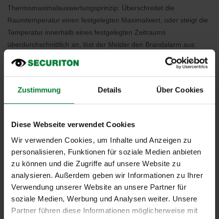
Thermomaximalauswertungsprinzip: Überschreitet die
Raumtemperatur einen festgelegten Maximalwert, oder steigt die
Temperatur innerhalb eines festgelegten Zeitraums
überdurchschnittlich an, löst der Melder den Brandalarm aus.
ATEX-konforme Brandüberwachung
Um die geforderten ATEX-Richtlinien zu erfüllen, werden die
Zustimmung
Details
Über Cookies
Auswerteeinheiten der Sonderbrandmelder außerhalb der Ex-
Zone installiert, während die Fühlerrohre der Linienförmigen
Wärmemelder bzw. die Ansaugleitungen der Ansaugrauchmelder
Diese Webseite verwendet Cookies
innerhalb der Ex-Zone montiert werden (s. Abb. 1).
Wir verwenden Cookies, um Inhalte und Anzeigen zu
personalisieren, Funktionen für soziale Medien anbieten
zu können und die Zugriffe auf unsere Website zu
analysieren. Außerdem geben wir Informationen zu Ihrer
Verwendung unserer Website an unsere Partner für
soziale Medien, Werbung und Analysen weiter. Unsere
Partner führen diese Informationen möglicherweise mit
Der Ansaugrauchmelder muss in diesem Fall von einem