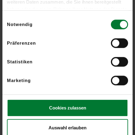
weiteren Daten zusammen, die Sie ihnen bereitgestellt
druckgesicherten Zusatzgehäuse umschlossen werden, da
haben oder die sie im Rahmen Ihrer Nutzung der Dienste
weiterhin die Gefahr besteht, dass sich explosive Gasgemische in
gesammelt haben.
Einwilligungsauswahl
der Auswerteeinheit durch einen Kurzschluss entzünden.
Notwendig
Zusätzliche Detonationssicherungen verhindern die Ausbreitung
der Explosion über die Ansaugleitungen in den Ex-Bereich.
Präferenzen
Die Montage der Linienförmigen Wärmemelder ist auch innerhalb
der Ex-Zonen (s. Abb. 2 und Abb. 3) möglich.
Statistiken
Marketing
Cookies zulassen
"Werden die Auswerteeinheiten innerhalb der Ex-Zone platziert
muss das druckgesicherte Spezialgehäuse zusätzlich den
Umgebungseinflüssen wie Feuchtigkeit, aggressive Dämpfe,
Auswahl erlauben
Temperaturwechsel und Schmutz standhalten“, erklärt Markus