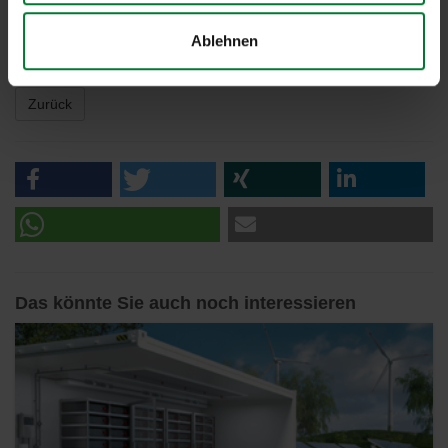
Meer, Produktmanager Securiton Deutschland. Securiton hat für
diesen Anwendungsfall den
Linienförmigen Wärmemelder
Ablehnen
SecuriHeat ADW 535 ATEX
entwickelt.
Zurück
Das könnte Sie auch noch interessieren