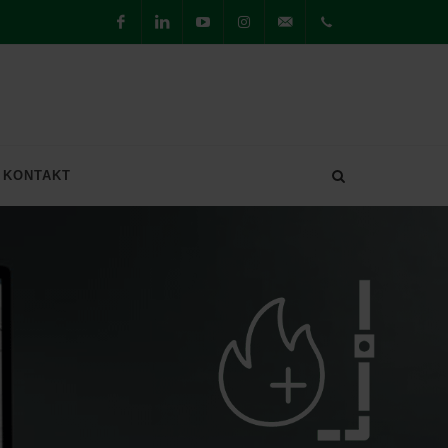
Facebook
LinkedIn
Youtube
Instagram
willkommen@securiton.de
Hauptsitz
Achern
+49 7841
KONTAKT
6223-0