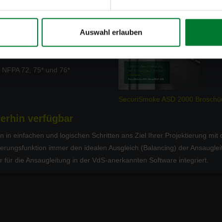
ten (z.B. .pdf, .png, .jpg, .bmp,
Auswahl erlauben
ne Prozesse anpassbar)
 NFPA 72, 75* und 76*
SecuriSmoke ASD 2000 Broschü
erhin verfügbar
 in einfachen und logischen Schritten ans Ziel Ihrer Projektierung mit
erungsfunktion immer den idealen Ausgleich (Balancing) der Ansauglei
 für die Ansaugleitung in der VdS-anerkannten Software integriert.