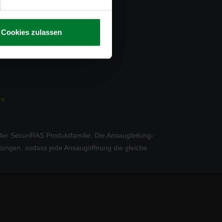
Cookies zulassen
re
 der SecuriRAS Produktfamilie. Die Ansaugleitung-
tungen, sodass jede Ansaugöffnung die gleiche