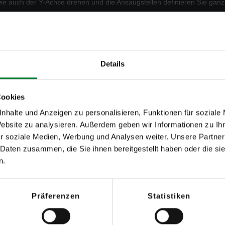
wie auch der Y-Achse drehen und die Ansaugstellen definieren Sie ganz
n für Ihren Projektbericht individuell anpassen. Die intuitiven Benutzero
Details
von Grundrissplänen in den
Cookies
ten und Fehlerminimierung
nhalte und Anzeigen zu personalisieren, Funktionen für soziale
ächen VdS-anerkannte Software
Website zu analysieren. Außerdem geben wir Informationen zu I
r soziale Medien, Werbung und Analysen weiter. Unsere Partner
 Daten zusammen, die Sie ihnen bereitgestellt haben oder die s
Tipps und Hilfetexte vereinfachen
n.
Bedienung zusätzlich
onen
Präferenzen
Statistiken