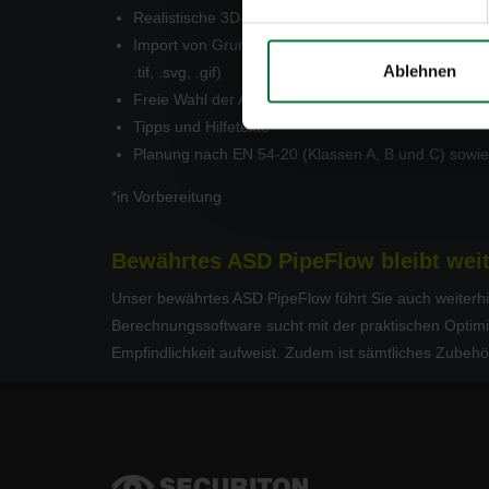
Realistische 3D-Ansichten
Import von Grundrissplänen in den gängigsten Forma
Ablehnen
.tif, .svg, .gif)
Freie Wahl der Ansichten für die Reports (an eige
Tipps und Hilfetexte
Planung nach EN 54-20 (Klassen A, B und C) sowie
*in Vorbereitung
Bewährtes ASD PipeFlow bleibt weit
Unser bewährtes ASD PipeFlow führt Sie auch weiterhin
Berechnungssoftware sucht mit der praktischen Optimi
Empfindlichkeit aufweist. Zudem ist sämtliches Zubehör