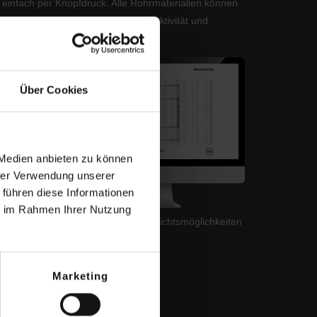
 einfach per Knopfdruck. Alle Rohrmaterialien können
berflächen steigern zudem Ihre Produktivität und
Über Cookies
 Medien anbieten zu können
hrer Verwendung unserer
 führen diese Informationen
ie im Rahmen Ihrer Nutzung
 die
Individualisierbare Ansichtsmöglichkeiten
im PipeFlow Bericht
Marketing