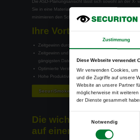
Die ASD-Planungsansicht lässt sich sowohl an der X- 
Sie in eine Materialliste exportieren und alle Ansichte
minimieren den Schulungsaufwand.
Ihre Vorteile:
Zustimmung
Zeitgewinn durch geringen Schulungsaufwand
Zeitgewinn und Sicherheit dank einfachem Import 
Diese Webseite verwendet 
gängigsten Dateiformaten
Optimierte Verständigung unterden Projektbeteilig
Wir verwenden Cookies, um I
Hohe Produktivität dank intuitiver Benutzeroberfl
und die Zugriffe auf unsere 
Website an unsere Partner fü
SecuriSmoke ASD 2000 entdecken
möglicherweise mit weiteren
der Dienste gesammelt habe
Einwilligungsauswahl
Die wichtigsten Funkti
Notwendig
auf einen Blick: